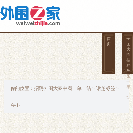
首
全
页
国
大
圈
招
聘
外
围
一
单
你的位置：
招聘外围大圈中圈一单一结
>
话题标签
>
一
结
会不