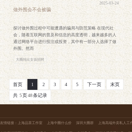
2025-03-24
做外围会不会被骗
探讨做外围过程中可能遭遇的骗局与防范策略 在现代社
会，随着互联网的普及和信息的高度透明，越来越多的人
通过网络平台进行投注或投资，其中有一部分人选择了做
外围。然而
大圈纯出女孩招聘
首页
1
2
3
4
5
下一页
末页
共
5
页
48
条记录
友情链接：
上海品茶工作室
上海中圈什么价
深圳大圈群
上海高端外卖私人工