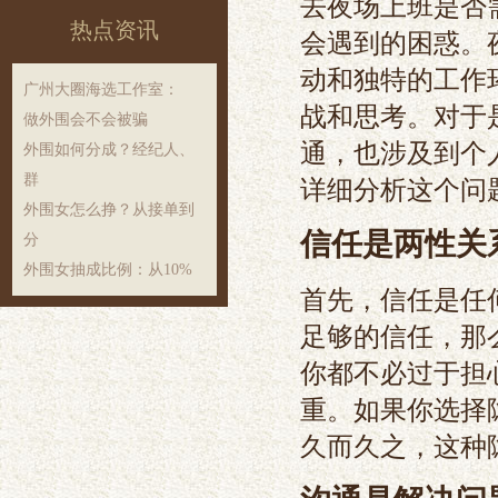
去夜场上班是否
热点资讯
会遇到的困惑。
动和独特的工作
‌广州大圈海选工作室‌：
战和思考。对于
做外围会不会被骗
通，也涉及到个
外围如何分成？经纪人、
群
详细分析这个问
外围女怎么挣？从接单到
信任是两性关
分
外围女抽成比例：从10%
首先，信任是任
足够的信任，那
你都不必过于担
重。如果你选择
久而久之，这种