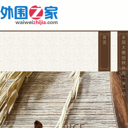
首
全
页
国
大
圈
招
聘
外
围
一
单
一
结