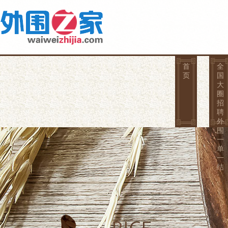
首
全
页
国
大
圈
招
聘
外
围
一
单
一
结