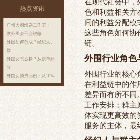
在现代社会中，
热点资讯
色和利益相关方
间的利益分配模
‌广州大圈海选工作室‌：
这些角色如何协
做外围会不会被骗
链。
外围如何分成？经纪人、
群
外围行业角色
外围女怎么挣？从接单到
分
外围行业的核心
外围女抽成比例：从10%
在利益链中的作
差异而有所不同
工作安排；群主
体实现更高效的
服务的主体，最