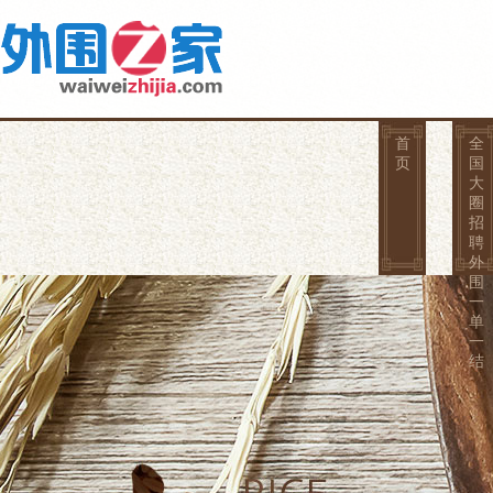
首
全
页
国
大
圈
招
聘
外
围
一
单
一
结