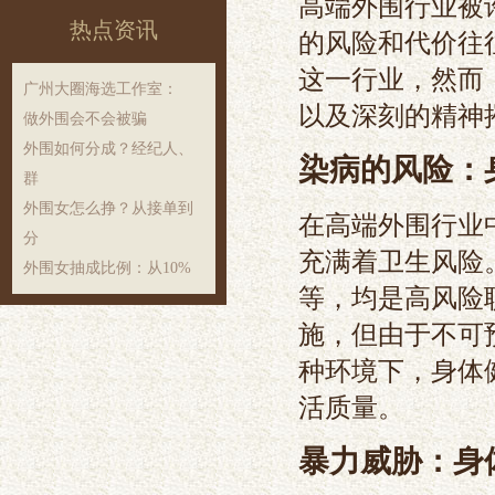
高端外围行业被
热点资讯
的风险和代价往
这一行业，然而
‌广州大圈海选工作室‌：
以及深刻的精神
做外围会不会被骗
外围如何分成？经纪人、
染病的风险：
群
外围女怎么挣？从接单到
在高端外围行业
分
充满着卫生风险
外围女抽成比例：从10%
等，均是高风险
施，但由于不可
种环境下，身体
活质量。
暴力威胁：身