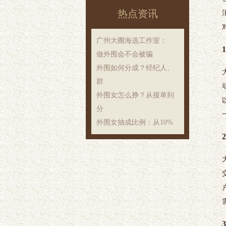
热点资讯
‌广州大圈海选工作室‌：
做外围会不会被骗
外围如何分成？经纪人、
群
外围女怎么挣？从接单到
分
外围女抽成比例：从10%