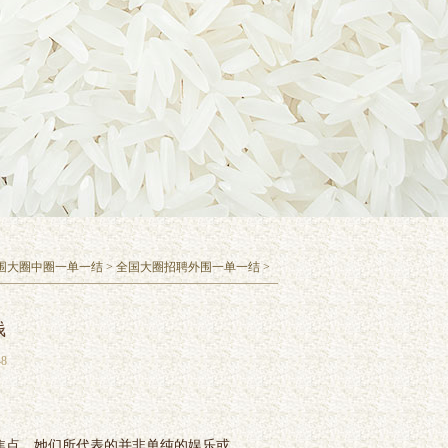
围大圈中圈一单一结
>
全国大圈招聘外围一单一结
>
钱
8
焦点。她们所代表的并非单纯的娱乐或