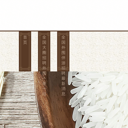
首
全
全
页
国
国
大
外
圈
围
招
伴
聘
游
外
招
围
聘
一
最
单
新
一
消
结
息