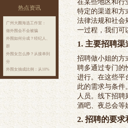
在某些地区和行
热点资讯
特定的渠道和方
法律法规和社会
‌广州大圈海选工作室‌：
一过程，我们可
做外围会不会被骗
外围如何分成？经纪人、
1. 主要招聘渠
群
外围女怎么挣？从接单到
招聘做小姐的方
分
聘多通过专门的
外围女抽成比例：从10%
进行。在这些平
此的需求与条件
人员。线下招聘
酒吧、夜总会等
2. 招聘的要