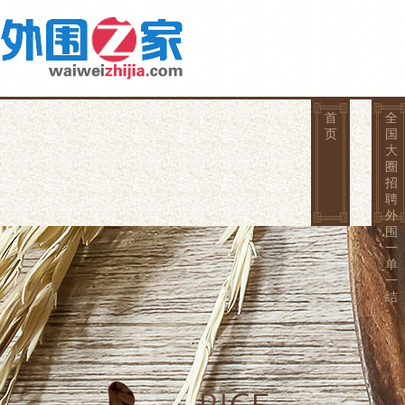
首
全
页
国
大
圈
招
聘
外
围
一
单
一
结