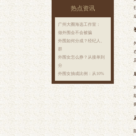
热点资讯
‌广州大圈海选工作室‌：
做外围会不会被骗
外围如何分成？经纪人、
群
外围女怎么挣？从接单到
分
外围女抽成比例：从10%