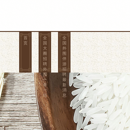
首
全
全
页
国
国
大
外
圈
围
招
伴
聘
游
外
招
围
聘
一
最
单
新
一
消
结
息