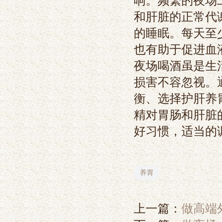
响。频繁的夜场
和肝脏的正常代
的睡眠。每天至
也有助于促进血液
夜场喝酒虽是生
损害不容忽视。
衡、选择护肝养
精对胃肠和肝脏
好习惯，适当的
养胃
上一篇：
做高端