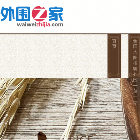
首
全
页
国
大
圈
招
聘
外
围
一
单
一
结