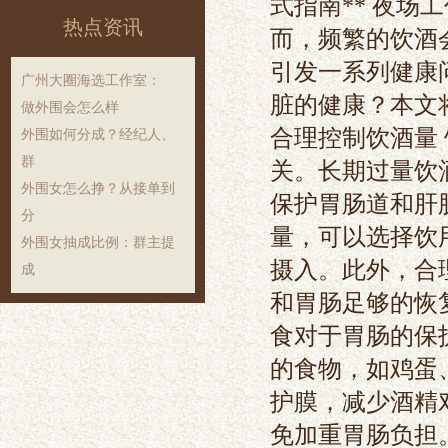
式指南** 夜
热点资讯
而，频繁的饮酒
引发一系列健康
‌广州大圈海选工作室‌：
脏的健康？本文将
做外围会怎么样
合理控制饮酒量
外围如何分成？经纪人、
群
关。长期过量饮
外围女怎么挣？从接单到
保护胃肠道和肝
分
量，可以选择饮
外围女抽成比例：群主提
摄入。此外，合
成
和胃肠足够的恢复
食对于胃肠的保
的食物，如鸡蛋
护膜，减少酒精
免加重胃肠负担