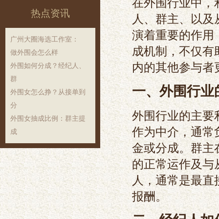
在外围行业中，
热点资讯
人、群主、以及
演着重要的作用
‌广州大圈海选工作室‌：
成机制，不仅有
做外围会怎么样
内的其他参与者
外围如何分成？经纪人、
群
一、外围行业
外围女怎么挣？从接单到
分
外围行业的主要
外围女抽成比例：群主提
作为中介，通常
成
金或分成。群主
的正常运作及与
人，通常是最直
报酬。