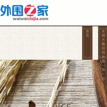
首
全
页
国
大
圈
招
聘
外
围
一
单
一
结