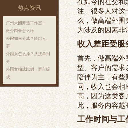
在如今的社交和
热点资讯
注。很多人对这
么，做高端外围
‌广州大圈海选工作室‌：
为涉及的因素非
做外围会怎么样
外围如何分成？经纪人、
收入差距受服
群
外围女怎么挣？从接单到
首先，做高端外
分
型、客户的需求
外围女抽成比例：群主提
陪伴为主，有些
成
同，收入也会相
高，因为这类客
此，服务内容越
工作时间与工