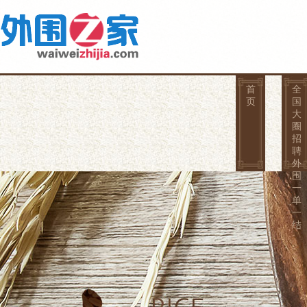
首
全
页
国
大
圈
招
聘
外
围
一
单
一
结