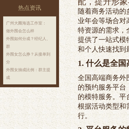
配，提升形象
热点资讯
随着商务活动的
业年会等场合对
‌广州大圈海选工作室‌：
特资源的需求，
做外围会怎么样
提供了一站式模
外围如何分成？经纪人、
群
和个人快速找到
外围女怎么挣？从接单到
1. 什么是全
分
外围女抽成比例：群主提
全国高端商务外
成
的预约服务平台
的模特服务。平
根据活动类型和
行。