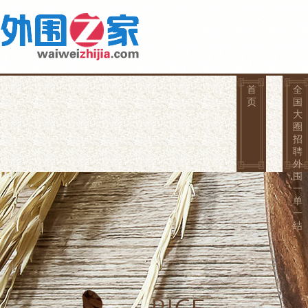
首
全
页
国
大
圈
招
聘
外
围
一
单
一
结